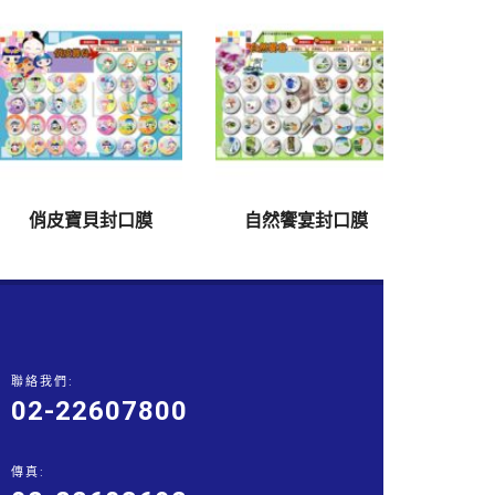
俏皮寶貝封口膜
自然饗宴封口膜
星
聯絡我們:
02-22607800
傳真: