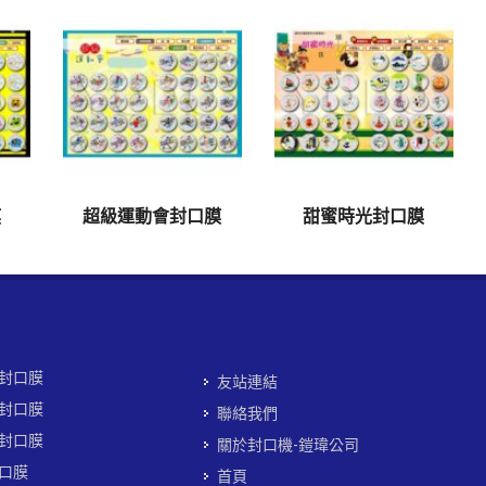
膜
超級運動會封口膜
甜蜜時光封口膜
封口膜
友站連結
封口膜
聯絡我們
封口膜
關於封口機-鎧瑋公司
口膜
首頁