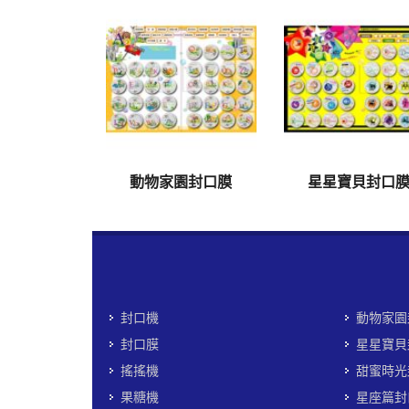
動物家園封口膜
星星寶貝封口
封口機
動物家園
封口膜
星星寶貝
搖搖機
甜蜜時光
果糖機
星座篇封