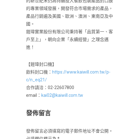
的新世紀末仍將持續投入餐飲包裝產品封口膜
的專業領域發展，開發符合市場需求的產品，
產品行銷遍及美國、歐洲、澳洲、東南亞及中
國。
鎧瑋實業股份有限公司秉持著「品質第一、客
戶至上」，朝向企業「永續經營」之理念邁
進！
【鎧瑋封口機】
飲料封口機：
https://www.kaiwill.com.tw/p-
c/n_eq21/
合作請洽：
02-22607800
email
：
kai02@kaiwill.com.tw
發佈留言
發佈留言必須填寫的電子郵件地址不會公開。
必填欄位標示為
*