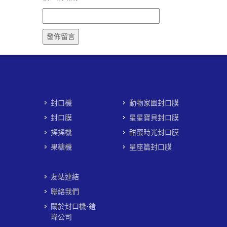
封口機
動物家園封口膜
封口膜
星星寶貝封口膜
搖搖機
甜蜜時光封口膜
果糖機
星座篇封口膜
友站連結
聯絡我們
關於封口機-鎧
瑋公司