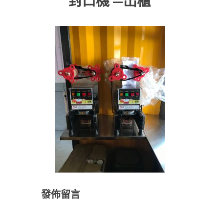
封口機 —出櫃
發佈留言