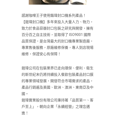
感謝咖哩王子使用鍇瑋封口機系列產品！
【鎧瑋封口機】多年來投入大量人力、物力，
致力於食品容器封口包裝之研究與開發，擁有
百分百之自主技術，並取得了 ISO9001 國際
品質保證，是台灣最大的封口機專業製造廠，
專業售後服務，原廠維修保養，專人到店現場
維修，保證安心有保障！
鎧瑋公司在包裝業界已走向環保、便利、衛生
的新世紀末仍將持續投入餐飲包裝產品封口膜
的專業領域發展，開發符合市場需求的產品，
產品行銷遍及美國、歐洲、澳洲、東南亞及中
國。
鎧瑋實業股份有限公司秉持著「品質第一、客
戶至上」，朝向企業「永續經營」之理念邁
進！