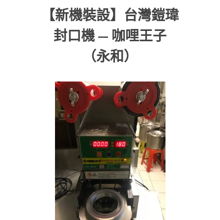
【新機裝設】台灣鎧瑋
封口機 — 咖哩王子
（永和）