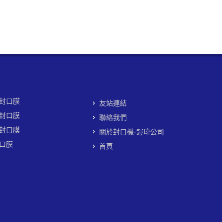
封口膜
友站連結
封口膜
聯絡我們
封口膜
關於封口機-鎧瑋公司
口膜
首頁