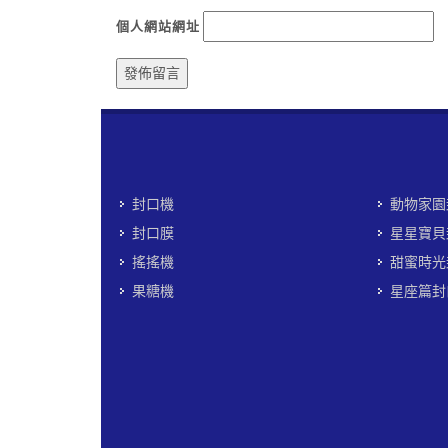
個人網站網址
封口機
動物家園
封口膜
星星寶貝
搖搖機
甜蜜時光
果糖機
星座篇封