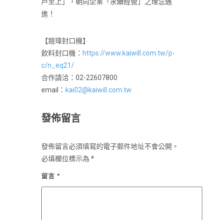
戶至上」，朝向企業「永續經營」之理念邁
進！
【鎧瑋封口機】
飲料封口機：
https://www.kaiwill.com.tw/p-
c/n_eq21/
合作請洽：02-22607800
email：
kai02@kaiwill.com.tw
發佈留言
發佈留言必須填寫的電子郵件地址不會公開。
必填欄位標示為
*
留言
*