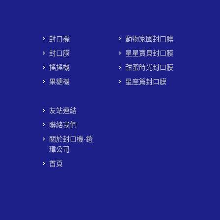
封口機
動物家園封口膜
封口膜
星星寶貝封口膜
搖搖機
甜蜜時光封口膜
果糖機
星座篇封口膜
友站連結
聯絡我們
關於封口機-鎧
瑋公司
首頁