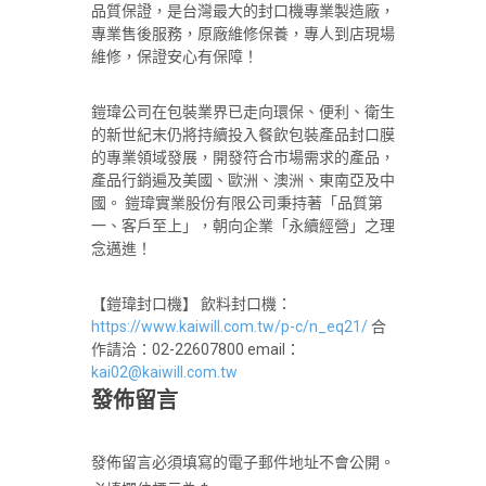
品質保證，是台灣最大的封口機專業製造廠，
專業售後服務，原廠維修保養，專人到店現場
維修，保證安心有保障！
鎧瑋公司在包裝業界已走向環保、便利、衛生
的新世紀末仍將持續投入餐飲包裝產品封口膜
的專業領域發展，開發符合市場需求的產品，
產品行銷遍及美國、歐洲、澳洲、東南亞及中
國。 鎧瑋實業股份有限公司秉持著「品質第
一、客戶至上」，朝向企業「永續經營」之理
念邁進！
【鎧瑋封口機】 飲料封口機：
https://www.kaiwill.com.tw/p-c/n_eq21/
合
作請洽：02-22607800 email：
kai02@kaiwill.com.tw
發佈留言
發佈留言必須填寫的電子郵件地址不會公開。