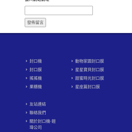
封口機
動物家園封口膜
封口膜
星星寶貝封口膜
搖搖機
甜蜜時光封口膜
果糖機
星座篇封口膜
友站連結
聯絡我們
關於封口機-鎧
瑋公司