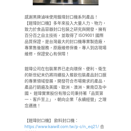
感謝黑牌滷味使用鍇瑋封口機系列產品！
【鎧瑋封口機】多年來投入大量人力、物力，
致力於食品容器封口包裝之研究與開發，擁有
百分百之自主技術，並取得了 ISO9001 國際
品質保證，是台灣最大的封口機專業製造廠，
專業售後服務，原廠維修保養，專人到店現場
維修，保證安心有保障！
鎧瑋公司在包裝業界已走向環保、便利、衛生
的新世紀末仍將持續投入餐飲包裝產品封口膜
的專業領域發展，開發符合市場需求的產品，
產品行銷遍及美國、歐洲、澳洲、東南亞及中
國。 鎧瑋實業股份有限公司秉持著「品質第
一、客戶至上」，朝向企業「永續經營」之理
念邁進！
【鎧瑋封口機】 飲料封口機：
https://www.kaiwill.com.tw/p-c/n_eq21/
合