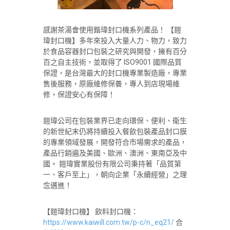
感謝茶湯會使用鍇瑋封口機系列產品！ 【鎧
瑋封口機】多年來投入大量人力、物力，致力
於食品容器封口包裝之研究與開發，擁有百分
百之自主技術，並取得了 ISO9001 國際品質
保證，是台灣最大的封口機專業製造廠，專業
售後服務，原廠維修保養，專人到店現場維
修，保證安心有保障！
鎧瑋公司在包裝業界已走向環保、便利、衛生
的新世紀末仍將持續投入餐飲包裝產品封口膜
的專業領域發展，開發符合市場需求的產品，
產品行銷遍及美國、歐洲、澳洲、東南亞及中
國。 鎧瑋實業股份有限公司秉持著「品質第
一、客戶至上」，朝向企業「永續經營」之理
念邁進！
【鎧瑋封口機】 飲料封口機：
https://www.kaiwill.com.tw/p-c/n_eq21/
合