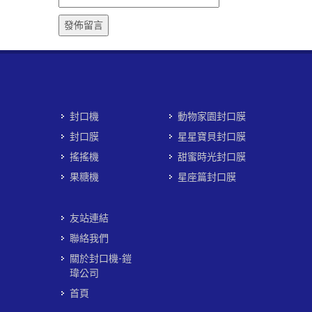
封口機
動物家園封口膜
封口膜
星星寶貝封口膜
搖搖機
甜蜜時光封口膜
果糖機
星座篇封口膜
友站連結
聯絡我們
關於封口機-鎧
瑋公司
首頁