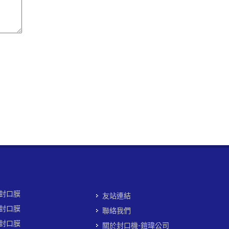
封口膜
友站連結
封口膜
聯絡我們
封口膜
關於封口機-鎧瑋公司