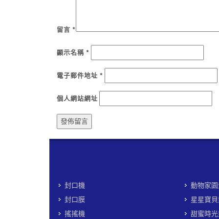
留言
*
顯示名稱
*
電子郵件地址
*
個人網站網址
封口機
動物家園
封口膜
星星寶貝
搖搖機
甜蜜時光