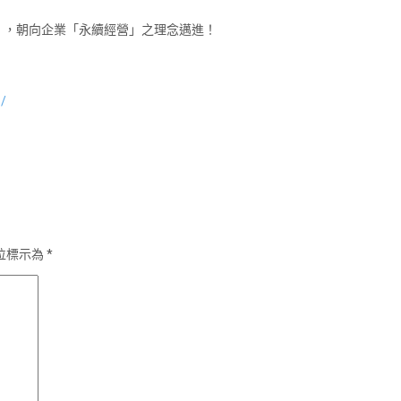
」，朝向企業「永續經營」之理念邁進！
1/
位標示為
*