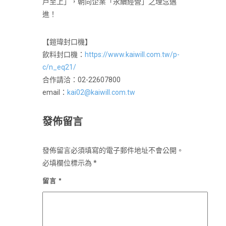
戶至上」，朝向企業「永續經營」之理念邁
進！
【鎧瑋封口機】
飲料封口機：
https://www.kaiwill.com.tw/p-
c/n_eq21/
合作請洽：02-22607800
email：
kai02@kaiwill.com.tw
發佈留言
發佈留言必須填寫的電子郵件地址不會公開。
必填欄位標示為
*
留言
*