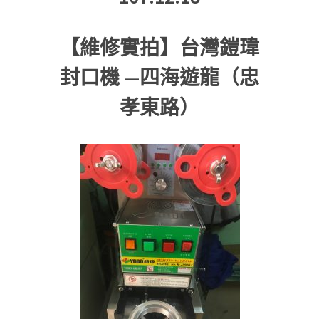
【維修實拍】台灣鎧瑋
封口機 —四海遊龍（忠
孝東路）