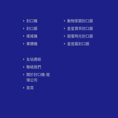
封口機
動物家園封口膜
封口膜
星星寶貝封口膜
搖搖機
甜蜜時光封口膜
果糖機
星座篇封口膜
友站連結
聯絡我們
關於封口機-鎧
瑋公司
首頁