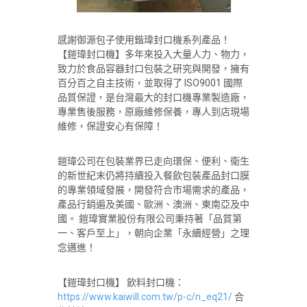
感謝御源包子使用鍇瑋封口機系列產品！
【鎧瑋封口機】多年來投入大量人力、物力，
致力於食品容器封口包裝之研究與開發，擁有
百分百之自主技術，並取得了 ISO9001 國際
品質保證，是台灣最大的封口機專業製造廠，
專業售後服務，原廠維修保養，專人到店現場
維修，保證安心有保障！
鎧瑋公司在包裝業界已走向環保、便利、衛生
的新世紀末仍將持續投入餐飲包裝產品封口膜
的專業領域發展，開發符合市場需求的產品，
產品行銷遍及美國、歐洲、澳洲、東南亞及中
國。 鎧瑋實業股份有限公司秉持著「品質第
一、客戶至上」，朝向企業「永續經營」之理
念邁進！
【鎧瑋封口機】 飲料封口機：
https://www.kaiwill.com.tw/p-c/n_eq21/
合