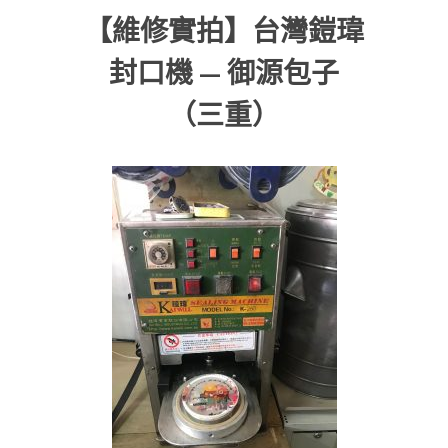
【維修實拍】台灣鎧瑋
封口機 — 御源包子
（三重）