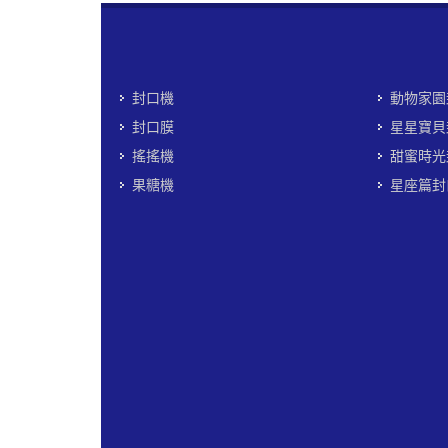
封口機
動物家園
封口膜
星星寶貝
搖搖機
甜蜜時光
果糖機
星座篇封