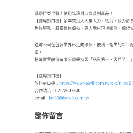
感謝拉亞早餐店使用鍇瑋封口機系列產品！
【鎧瑋封口機】多年來投入大量人力、物力，致力於食品
售後服務，原廠維修保養，專人到店現場維修，保證
鎧瑋公司在包裝業界已走向環保、便利、衛生的新世
國。
鎧瑋實業股份有限公司秉持著「品質第一、客戶至上
【鎧瑋封口機】
飲料封口機：
https://www.kaiwill.com.tw/p-c/n_eq2
合作請洽：02-22607800
email：
kai02@kaiwill.com.tw
發佈留言