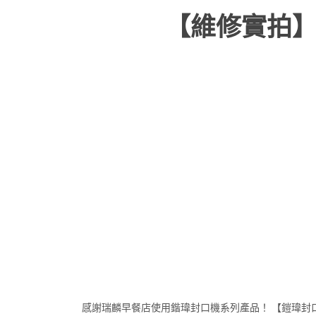
【維修實拍】
感謝瑞麟早餐店使用鍇瑋封口機系列產品！ 【鎧瑋封口