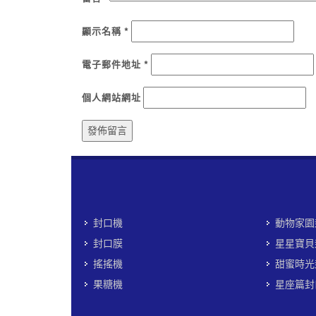
顯示名稱
*
電子郵件地址
*
個人網站網址
封口機
動物家園
封口膜
星星寶貝
搖搖機
甜蜜時光
果糖機
星座篇封