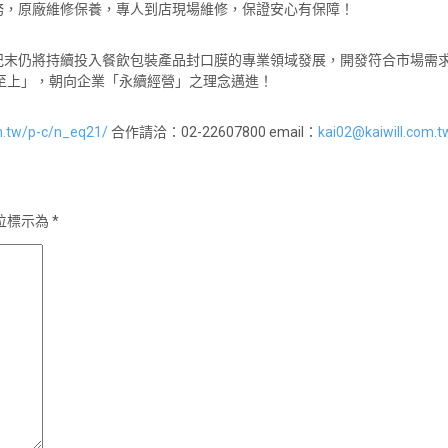
務，原廠維修保養，專人到店現場維修，保證安心有保障！
紀末仍將持續投入餐飲包裝產品封口膜的專業領域發展，開發符合市場需
至上」，朝向企業「永續經營」之理念邁進！
om.tw/p-c/n_eq21/
合作請洽：02-22607800 email：
kai02@kaiwill.com.t
位標示為
*