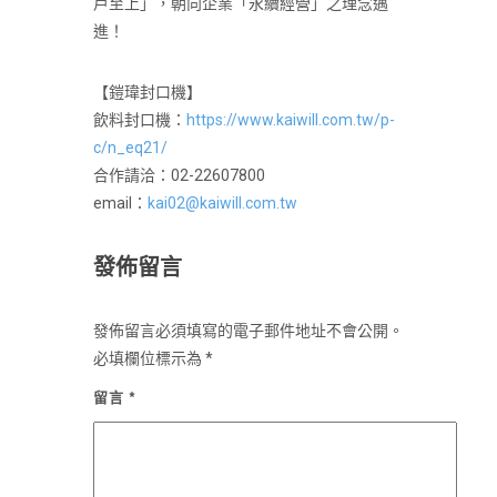
戶至上」，朝向企業「永續經營」之理念邁
進！
【鎧瑋封口機】
飲料封口機：
https://www.kaiwill.com.tw/p-
c/n_eq21/
合作請洽：02-22607800
email：
kai02@kaiwill.com.tw
發佈留言
發佈留言必須填寫的電子郵件地址不會公開。
必填欄位標示為
*
留言
*