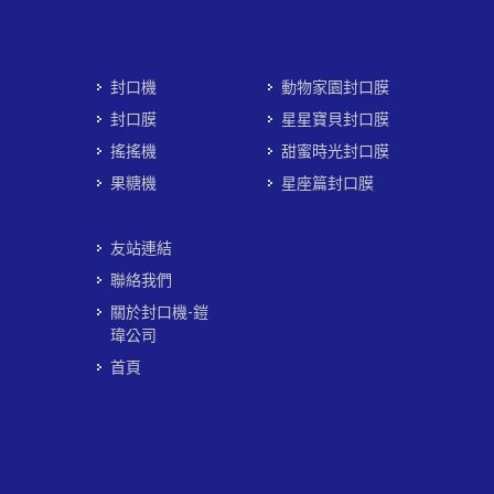
封口機
動物家園封口膜
封口膜
星星寶貝封口膜
搖搖機
甜蜜時光封口膜
果糖機
星座篇封口膜
友站連結
聯絡我們
關於封口機-鎧
瑋公司
首頁