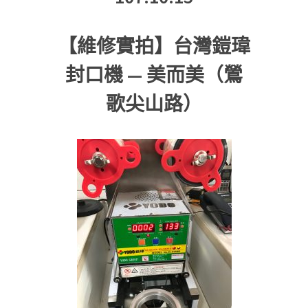
【維修實拍】台灣鎧瑋
封口機 — 美而美（鶯
歌尖山路）