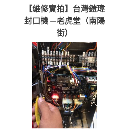
【維修實拍】台灣鎧瑋
封口機 —老虎堂（南陽
街）