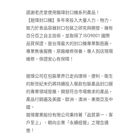
感謝老虎堂使用鍇瑋封口機系列產品！
【鎧瑋封口機】多年來投入大量人力、物力，
致力於食品容器封口包裝之研究與開發，擁有
百分百之自主技術，並取得了 ISO9001 國際
品質保證，是台灣最大的封口機專業製造廠，
專業售後服務，原廠維修保養，專人到店現場
維修，保證安心有保障！
鎧瑋公司在包裝業界已走向環保、便利、衛生
的新世紀末仍將持續投入餐飲包裝產品封口膜
的專業領域發展，開發符合市場需求的產品，
產品行銷遍及美國、歐洲、澳洲、東南亞及中
國。
鎧瑋實業股份有限公司秉持著「品質第一、客
戶至上」，朝向企業「永續經營」之理念邁
進！