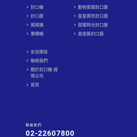
封口機
動物家園封口膜
封口膜
星星寶貝封口膜
搖搖機
甜蜜時光封口膜
果糖機
星座篇封口膜
友站連結
聯絡我們
關於封口機-鎧
瑋公司
首頁
聯絡我們:
02-22607800