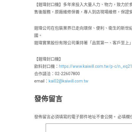
【鎧瑋封口機】多年來投入大量人力、物力，致力於食品
售後服務，原廠維修保養，專人到店現場維修，保證
鎧瑋公司在包裝業界已走向環保、便利、衛生的新世
國。
鎧瑋實業股份有限公司秉持著「品質第一、客戶至上
【鎧瑋封口機】
飲料封口機：
https://www.kaiwill.com.tw/p-c/n_eq2
合作請洽：02-22607800
email：
kai02@kaiwill.com.tw
發佈留言
發佈留言必須填寫的電子郵件地址不會公開。
必填欄