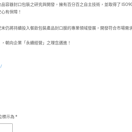
容器封口包裝之研究與開發，擁有百分百之自主技術，並取得了 ISO9
安心有保障！
紀末仍將持續投入餐飲包裝產品封口膜的專業領域發展，開發符合市場需
」，朝向企業「永續經營」之理念邁進！
1/
位標示為
*