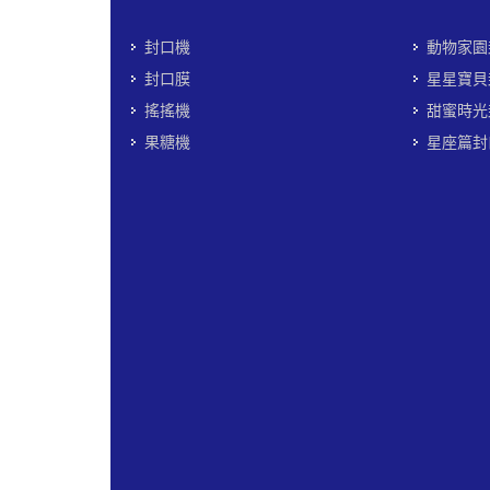
封口機
動物家園
封口膜
星星寶貝
搖搖機
甜蜜時光
果糖機
星座篇封