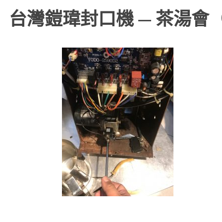
】台灣鎧瑋封口機 — 茶湯會