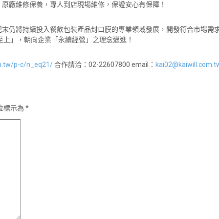
，原廠維修保養，專人到店現場維修，保證安心有保障！
紀末仍將持續投入餐飲包裝產品封口膜的專業領域發展，開發符合市場需
至上」，朝向企業「永續經營」之理念邁進！
om.tw/p-c/n_eq21/
合作請洽：02-22607800 email：
kai02@kaiwill.com.t
位標示為
*