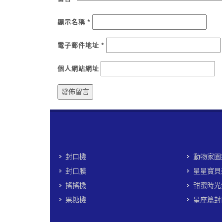
顯示名稱
*
電子郵件地址
*
個人網站網址
封口機
動物家園
封口膜
星星寶貝
搖搖機
甜蜜時光
果糖機
星座篇封