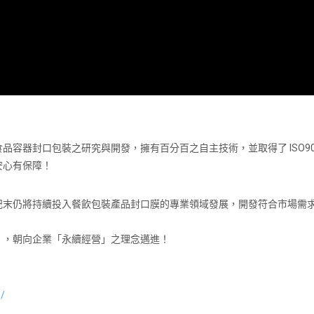
容器封口包裝之研究與開發，擁有百分百之自主技術，並取得了 ISO9
安心有保障！
紀末仍將持續投入餐飲包裝產品封口膜的專業領域發展，開發符合市場需
」，朝向企業「永續經營」之理念邁進！
1/