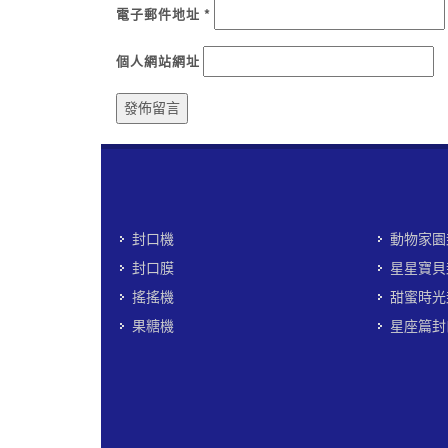
電子郵件地址
*
個人網站網址
封口機
動物家園
封口膜
星星寶貝
搖搖機
甜蜜時光
果糖機
星座篇封