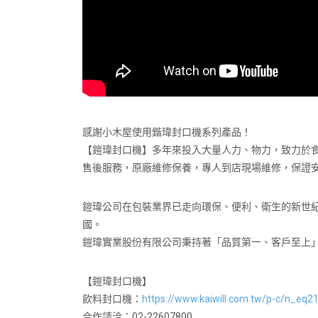
感謝小木屋使用鍇瑋封口機系列產品！
【鎧瑋封口機】多年來投入大量人力、物力，致力於食品
售後服務，原廠維修保養，專人到店現場維修，保證
鎧瑋公司在包裝業界已走向環保、便利、衛生的新世
國。
鎧瑋實業股份有限公司秉持著「品質第一、客戶至上
【鎧瑋封口機】
飲料封口機：
https://www.kaiwill.com.tw/p-c/n_eq2
合作請洽：02-22607800