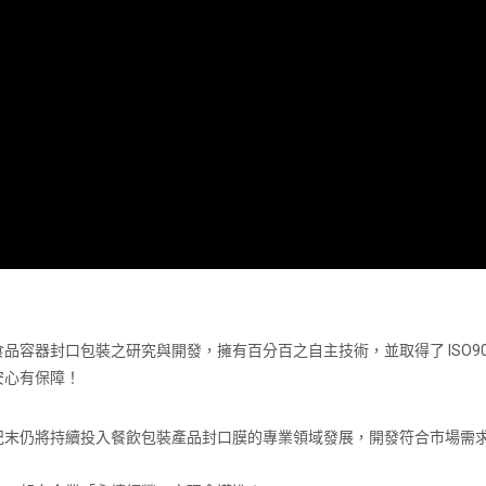
容器封口包裝之研究與開發，擁有百分百之自主技術，並取得了 ISO9
安心有保障！
紀末仍將持續投入餐飲包裝產品封口膜的專業領域發展，開發符合市場需