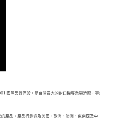
001 國際品質保證，是台灣最大的封口機專業製造廠，專業
求的產品，產品行銷遍及美國、歐洲、澳洲、東南亞及中