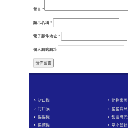
留言
*
顯示名稱
*
電子郵件地址
*
個人網站網址
封口機
動物家園
封口膜
星星寶貝
搖搖機
甜蜜時光
果糖機
星座篇封