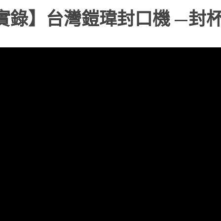
實錄】台灣鎧瑋封口機 —封