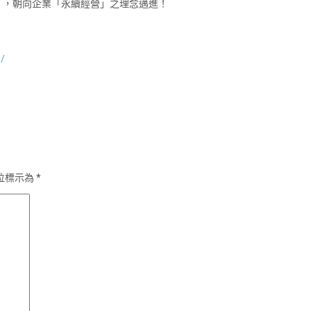
」，朝向企業「永續經營」之理念邁進！
1/
位標示為
*