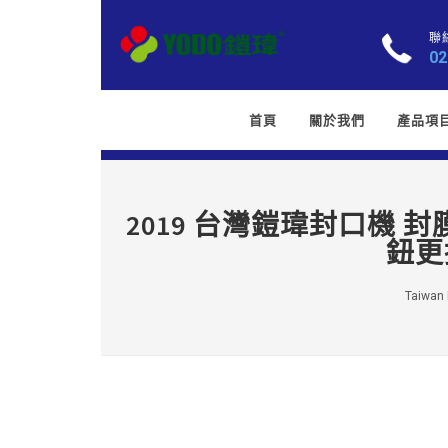
聯
02
首頁
關於我們
產品項
2019 台灣鎧瑋封口機 封
鈕更
Taiwan K