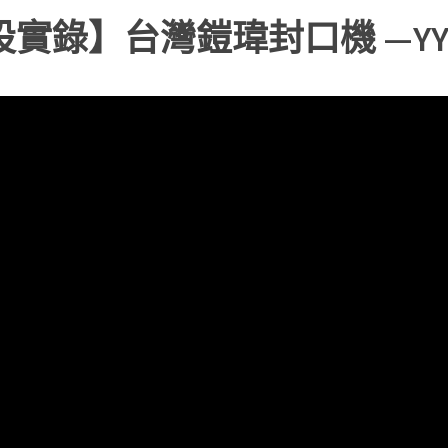
實錄】台灣鎧瑋封口機 —YY