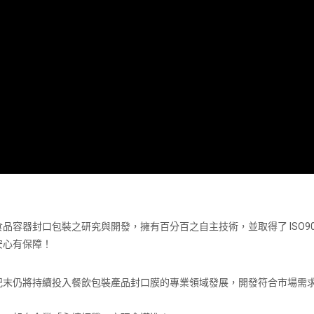
容器封口包裝之研究與開發，擁有百分百之自主技術，並取得了 ISO9
安心有保障！
紀末仍將持續投入餐飲包裝產品封口膜的專業領域發展，開發符合市場需