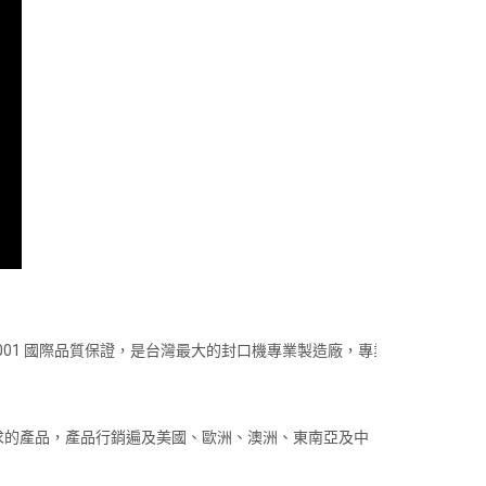
001 國際品質保證，是台灣最大的封口機專業製造廠，專業
求的產品，產品行銷遍及美國、歐洲、澳洲、東南亞及中