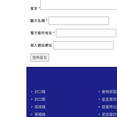
留言
*
顯示名稱
*
電子郵件地址
*
個人網站網址
封口機
動物家園
封口膜
星星寶貝
搖搖機
甜蜜時光
果糖機
星座篇封