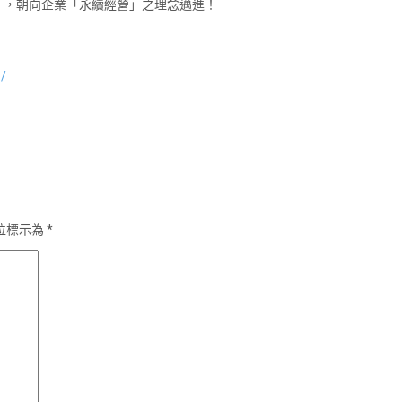
」，朝向企業「永續經營」之理念邁進！
1/
位標示為
*