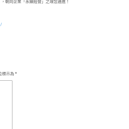
」，朝向企業「永續經營」之理念邁進！
1/
位標示為
*