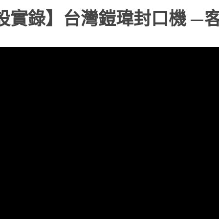
設實錄】台灣鎧瑋封口機 —