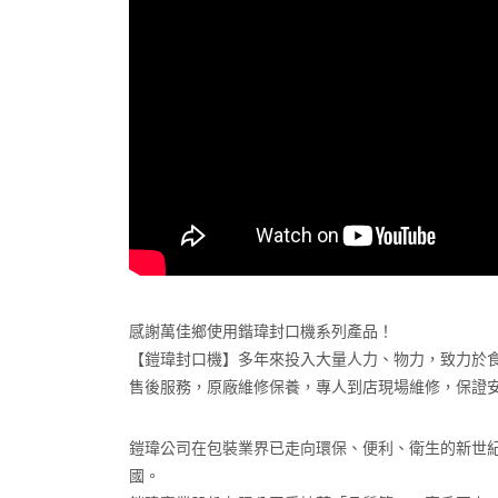
感謝萬佳鄉使用鍇瑋封口機系列產品！
【鎧瑋封口機】多年來投入大量人力、物力，致力於食品
售後服務，原廠維修保養，專人到店現場維修，保證
鎧瑋公司在包裝業界已走向環保、便利、衛生的新世
國。