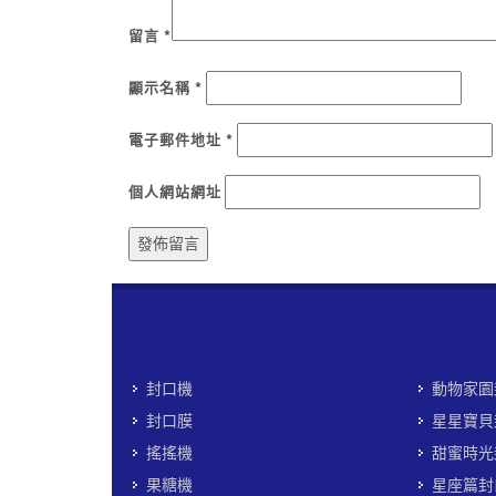
留言
*
顯示名稱
*
電子郵件地址
*
個人網站網址
封口機
動物家園
封口膜
星星寶貝
搖搖機
甜蜜時光
果糖機
星座篇封