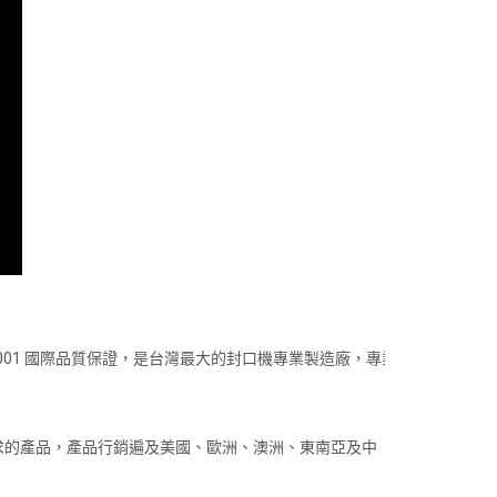
001 國際品質保證，是台灣最大的封口機專業製造廠，專業
求的產品，產品行銷遍及美國、歐洲、澳洲、東南亞及中