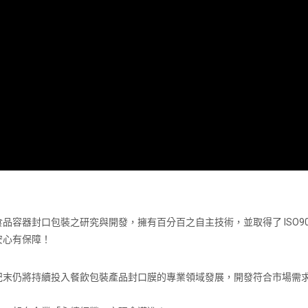
容器封口包裝之研究與開發，擁有百分百之自主技術，並取得了 ISO9
安心有保障！
紀末仍將持續投入餐飲包裝產品封口膜的專業領域發展，開發符合市場需