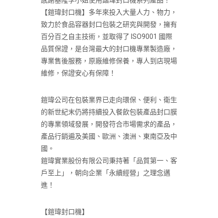
感謝基隆李小姐使用鍇瑋封口機系列產品！
【鎧瑋封口機】多年來投入大量人力、物力，
致力於食品容器封口包裝之研究與開發，擁有
百分百之自主技術，並取得了 ISO9001 國際
品質保證，是台灣最大的封口機專業製造廠，
專業售後服務，原廠維修保養，專人到店現場
維修，保證安心有保障！
鎧瑋公司在包裝業界已走向環保、便利、衛生
的新世紀末仍將持續投入餐飲包裝產品封口膜
的專業領域發展，開發符合市場需求的產品，
產品行銷遍及美國、歐洲、澳洲、東南亞及中
國。
鎧瑋實業股份有限公司秉持著「品質第一、客
戶至上」，朝向企業「永續經營」之理念邁
進！
【鎧瑋封口機】