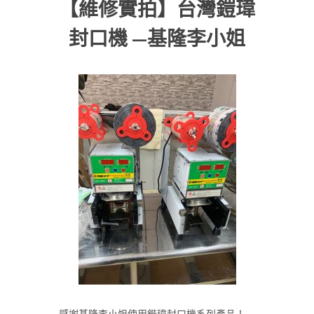
【維修實拍】台灣鎧瑋
封口機 —基隆李小姐