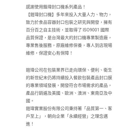
感謝使用鍇瑋封口機系列產品！
【鎧瑋封口機】多年來投入大量人力、物力，
致力於食品容器封口包裝之研究與開發，擁有
百分百之自主技術，並取得了 ISO9001 國際
品質保證，是台灣最大的封口機專業製造廠，
專業售後服務，原廠維修保養，專人到店現場
維修，保證安心有保障！
鎧瑋公司在包裝業界已走向環保、便利、衛生
的新世紀末仍將持續投入餐飲包裝產品封口膜
的專業領域發展，開發符合市場需求的產品，
產品行銷遍及美國、歐洲、澳洲、東南亞及中
國。
鎧瑋實業股份有限公司秉持著「品質第一、客
戶至上」，朝向企業「永續經營」之理念邁
進！