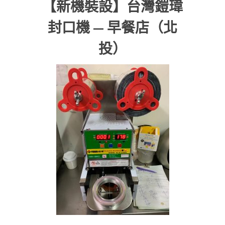
【新機裝設】台灣鎧瑋
封口機 — 早餐店（北
投）