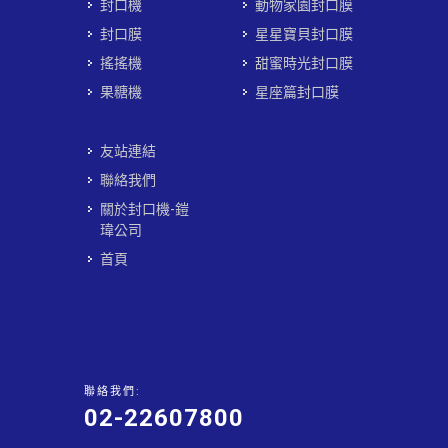
封口機
動物家園封口膜
封口膜
星星寶貝封口膜
搖搖機
甜蜜時光封口膜
果糖機
星座篇封口膜
友站連結
聯絡我們
關於封口機-鎧
瑋公司
首頁
聯絡我們:
02-22607800