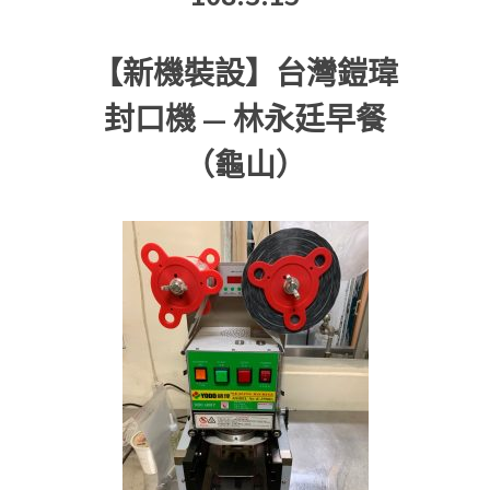
【新機裝設】台灣鎧瑋
封口機 — 林永廷早餐
（龜山）