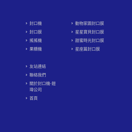
封口機
動物家園封口膜
封口膜
星星寶貝封口膜
搖搖機
甜蜜時光封口膜
果糖機
星座篇封口膜
友站連結
聯絡我們
關於封口機-鎧
瑋公司
首頁