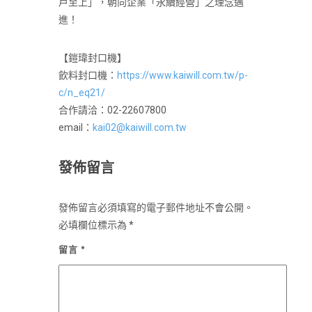
戶至上」，朝向企業「永續經營」之理念邁
進！
【鎧瑋封口機】
飲料封口機：
https://www.kaiwill.com.tw/p-
c/n_eq21/
合作請洽：02-22607800
email：
kai02@kaiwill.com.tw
發佈留言
發佈留言必須填寫的電子郵件地址不會公開。
必填欄位標示為
*
留言
*