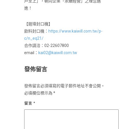
戶至上」，朝向企業「永續經營」之理念邁
進！
【鎧瑋封口機】
飲料封口機：
https://www.kaiwill.com.tw/p-
c/n_eq21/
合作請洽：02-22607800
email：
kai02@kaiwill.com.tw
發佈留言
發佈留言必須填寫的電子郵件地址不會公開。
必填欄位標示為
*
留言
*