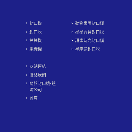
封口機
動物家園封口膜
封口膜
星星寶貝封口膜
搖搖機
甜蜜時光封口膜
果糖機
星座篇封口膜
友站連結
聯絡我們
關於封口機-鎧
瑋公司
首頁