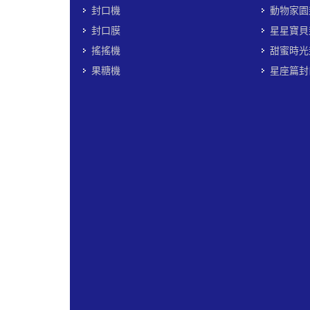
封口機
動物家園
封口膜
星星寶貝
搖搖機
甜蜜時光
果糖機
星座篇封