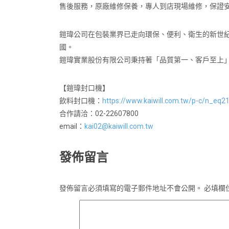
售後服務，原廠維修保養，專人到店現場維修，保證
鎧瑋公司在包裝業界已走向環保、便利、衛生的新世
國。
鎧瑋實業股份有限公司秉持著「品質第一、客戶至上
【鎧瑋封口機】
飲料封口機：
https://www.kaiwill.com.tw/p-c/n_eq2
合作請洽：02-22607800
email：
kai02@kaiwill.com.tw
發佈留言
發佈留言必須填寫的電子郵件地址不會公開。
必填欄