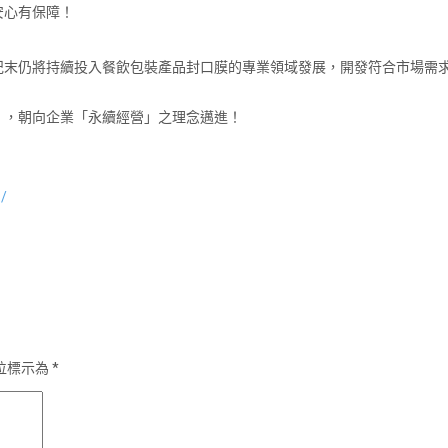
安心有保障！
紀末仍將持續投入餐飲包裝產品封口膜的專業領域發展，開發符合市場需
」，朝向企業「永續經營」之理念邁進！
1/
位標示為
*