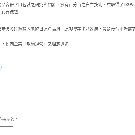
容器封口包裝之研究與開發，擁有百分百之自主技術，並取得了 ISO9
安心有保障！
紀末仍將持續投入餐飲包裝產品封口膜的專業領域發展，開發符合市場需
」，朝向企業「永續經營」之理念邁進！
1/
位標示為
*