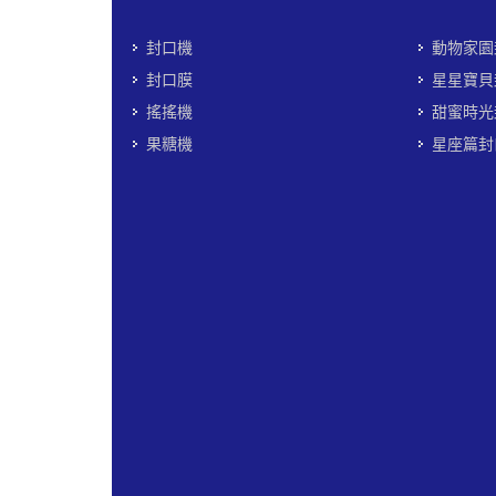
封口機
動物家園
封口膜
星星寶貝
搖搖機
甜蜜時光
果糖機
星座篇封