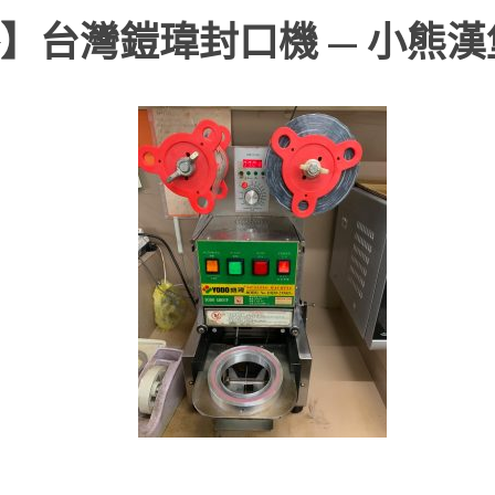
】台灣鎧瑋封口機 — 小熊