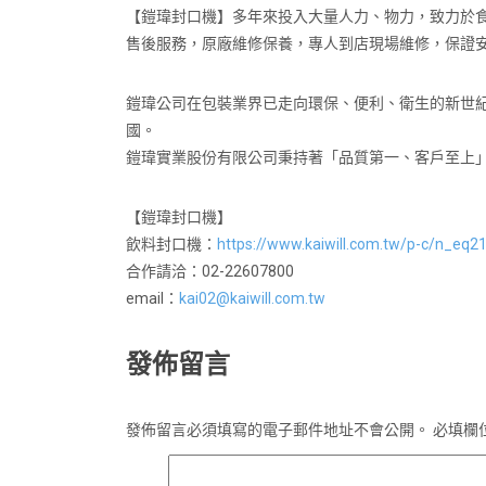
【鎧瑋封口機】多年來投入大量人力、物力，致力於食品
售後服務，原廠維修保養，專人到店現場維修，保證
鎧瑋公司在包裝業界已走向環保、便利、衛生的新世
國。
鎧瑋實業股份有限公司秉持著「品質第一、客戶至上
【鎧瑋封口機】
飲料封口機：
https://www.kaiwill.com.tw/p-c/n_eq2
合作請洽：02-22607800
email：
kai02@kaiwill.com.tw
發佈留言
發佈留言必須填寫的電子郵件地址不會公開。
必填欄