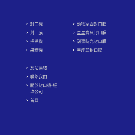
封口機
動物家園封口膜
封口膜
星星寶貝封口膜
搖搖機
甜蜜時光封口膜
果糖機
星座篇封口膜
友站連結
聯絡我們
關於封口機-鎧
瑋公司
首頁