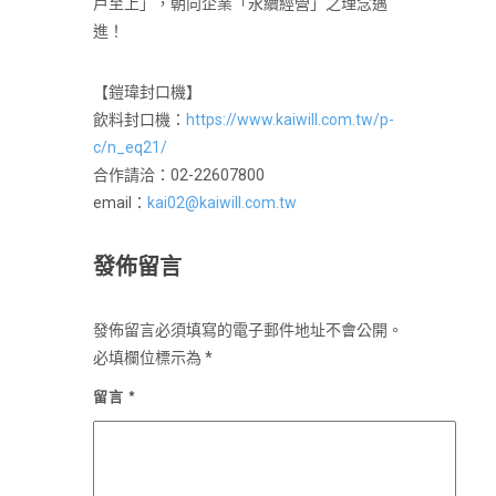
戶至上」，朝向企業「永續經營」之理念邁
進！
【鎧瑋封口機】
飲料封口機：
https://www.kaiwill.com.tw/p-
c/n_eq21/
合作請洽：02-22607800
email：
kai02@kaiwill.com.tw
發佈留言
發佈留言必須填寫的電子郵件地址不會公開。
必填欄位標示為
*
留言
*