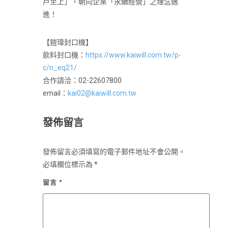
戶至上」，朝向企業「永續經營」之理念邁
進！
【鎧瑋封口機】
飲料封口機：
https://www.kaiwill.com.tw/p-
c/n_eq21/
合作請洽：02-22607800
email：
kai02@kaiwill.com.tw
發佈留言
發佈留言必須填寫的電子郵件地址不會公開。
必填欄位標示為
*
留言
*