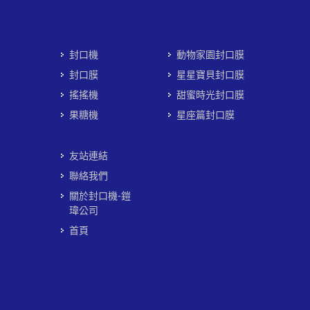
封口機
動物家園封口膜
封口膜
星星寶貝封口膜
搖搖機
甜蜜時光封口膜
果糖機
星座篇封口膜
友站連結
聯絡我們
關於封口機-鎧
瑋公司
首頁