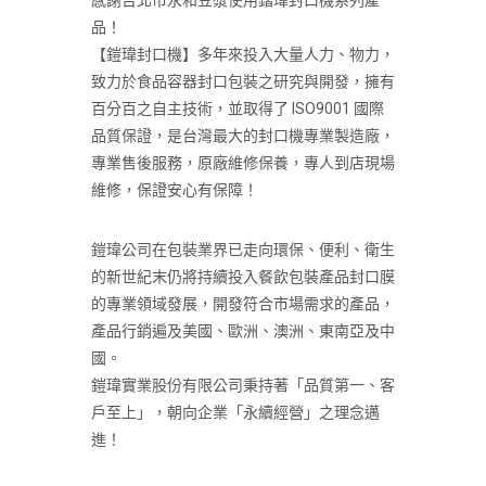
感謝台北市永和豆漿使用鍇瑋封口機系列產
品！
【鎧瑋封口機】多年來投入大量人力、物力，
致力於食品容器封口包裝之研究與開發，擁有
百分百之自主技術，並取得了 ISO9001 國際
品質保證，是台灣最大的封口機專業製造廠，
專業售後服務，原廠維修保養，專人到店現場
維修，保證安心有保障！
鎧瑋公司在包裝業界已走向環保、便利、衛生
的新世紀末仍將持續投入餐飲包裝產品封口膜
的專業領域發展，開發符合市場需求的產品，
產品行銷遍及美國、歐洲、澳洲、東南亞及中
國。
鎧瑋實業股份有限公司秉持著「品質第一、客
戶至上」，朝向企業「永續經營」之理念邁
進！