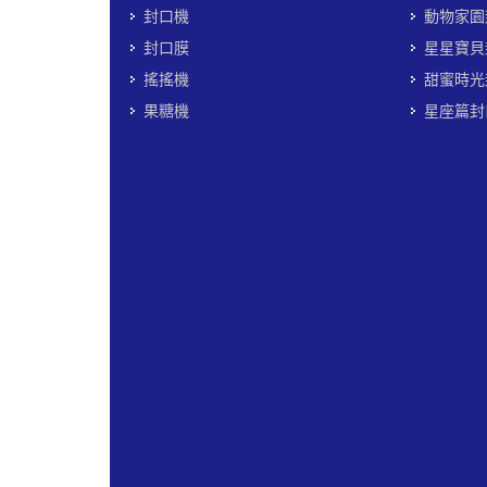
封口機
動物家園
封口膜
星星寶貝
搖搖機
甜蜜時光
果糖機
星座篇封