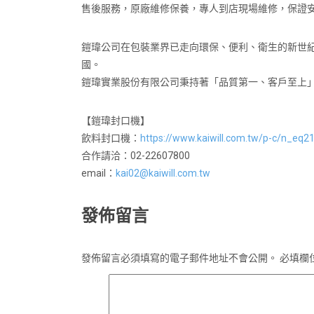
售後服務，原廠維修保養，專人到店現場維修，保證
鎧瑋公司在包裝業界已走向環保、便利、衛生的新世
國。
鎧瑋實業股份有限公司秉持著「品質第一、客戶至上
【鎧瑋封口機】
飲料封口機：
https://www.kaiwill.com.tw/p-c/n_eq2
合作請洽：02-22607800
email：
kai02@kaiwill.com.tw
發佈留言
發佈留言必須填寫的電子郵件地址不會公開。
必填欄