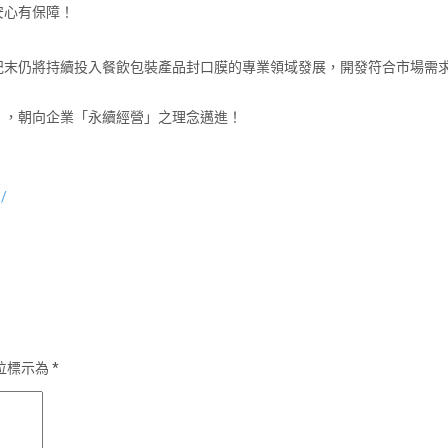
安心有保障！
紀末仍將持續投入餐飲包裝產品封口膜的專業領域發展，開發符合市場需
」，朝向企業「永續經營」之理念邁進！
1/
位標示為
*