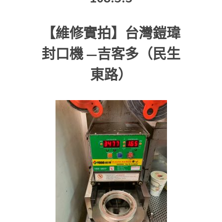
【維修實拍】台灣鎧瑋
封口機 —吉客多（民生
東路）