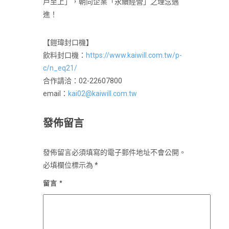
戶至上」，朝向企業「永續經營」之理念邁
進！
【鎧瑋封口機】
飲料封口機：
https://www.kaiwill.com.tw/p-
c/n_eq21/
合作請洽：02-22607800
email：
kai02@kaiwill.com.tw
發佈留言
發佈留言必須填寫的電子郵件地址不會公開。
必填欄位標示為
*
留言
*