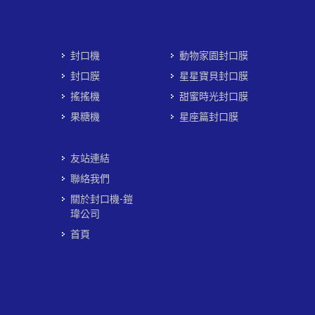
封口機
動物家園封口膜
封口膜
星星寶貝封口膜
搖搖機
甜蜜時光封口膜
果糖機
星座篇封口膜
友站連結
聯絡我們
關於封口機-鎧
瑋公司
首頁