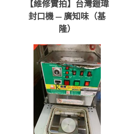
【維修實拍】台灣鎧瑋
封口機 — 廣知味（基
隆）