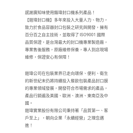
感謝廣知味使用鍇瑋封口機系列產品！
【鎧瑋封口機】多年來投入大量人力、物力，
致力於食品容器封口包裝之研究與開發，擁有
百分百之自主技術，並取得了 ISO9001 國際
品質保證，是台灣最大的封口機專業製造廠，
專業售後服務，原廠維修保養，專人到店現場
維修，保證安心有保障！
鎧瑋公司在包裝業界已走向環保、便利、衛生
的新世紀末仍將持續投入餐飲包裝產品封口膜
的專業領域發展，開發符合市場需求的產品，
產品行銷遍及美國、歐洲、澳洲、東南亞及中
國。
鎧瑋實業股份有限公司秉持著「品質第一、客
戶至上」，朝向企業「永續經營」之理念邁
進！