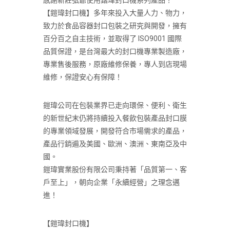
感謝新莊弘爺使用鍇瑋封口機系列產品！
【鎧瑋封口機】多年來投入大量人力、物力，
致力於食品容器封口包裝之研究與開發，擁有
百分百之自主技術，並取得了 ISO9001 國際
品質保證，是台灣最大的封口機專業製造廠，
專業售後服務，原廠維修保養，專人到店現場
維修，保證安心有保障！
鎧瑋公司在包裝業界已走向環保、便利、衛生
的新世紀末仍將持續投入餐飲包裝產品封口膜
的專業領域發展，開發符合市場需求的產品，
產品行銷遍及美國、歐洲、澳洲、東南亞及中
國。
鎧瑋實業股份有限公司秉持著「品質第一、客
戶至上」，朝向企業「永續經營」之理念邁
進！
【鎧瑋封口機】