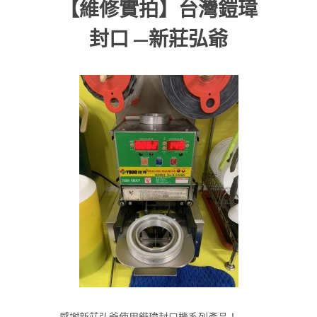
【維修實拍】台灣鎧瑋
封口 —新莊弘爺