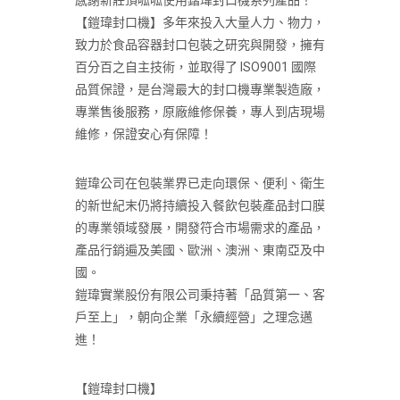
感謝新莊頂呱呱使用鍇瑋封口機系列產品！
【鎧瑋封口機】多年來投入大量人力、物力，
致力於食品容器封口包裝之研究與開發，擁有
百分百之自主技術，並取得了 ISO9001 國際
品質保證，是台灣最大的封口機專業製造廠，
專業售後服務，原廠維修保養，專人到店現場
維修，保證安心有保障！
鎧瑋公司在包裝業界已走向環保、便利、衛生
的新世紀末仍將持續投入餐飲包裝產品封口膜
的專業領域發展，開發符合市場需求的產品，
產品行銷遍及美國、歐洲、澳洲、東南亞及中
國。
鎧瑋實業股份有限公司秉持著「品質第一、客
戶至上」，朝向企業「永續經營」之理念邁
進！
【鎧瑋封口機】