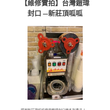
【維修實拍】台灣鎧瑋
封口 —新莊頂呱呱