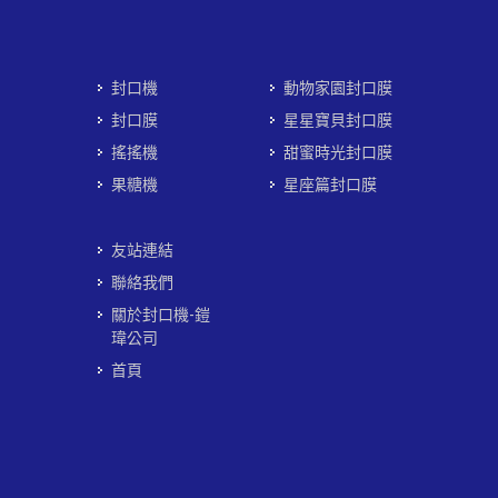
封口機
動物家園封口膜
封口膜
星星寶貝封口膜
搖搖機
甜蜜時光封口膜
果糖機
星座篇封口膜
友站連結
聯絡我們
關於封口機-鎧
瑋公司
首頁