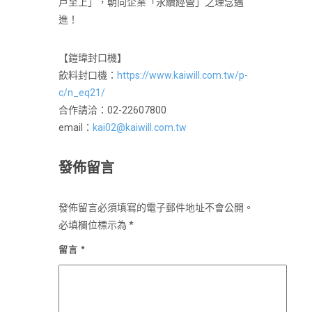
戶至上」，朝向企業「永續經營」之理念邁
進！
【鎧瑋封口機】
飲料封口機：
https://www.kaiwill.com.tw/p-
c/n_eq21/
合作請洽：02-22607800
email：
kai02@kaiwill.com.tw
發佈留言
發佈留言必須填寫的電子郵件地址不會公開。
必填欄位標示為
*
留言
*