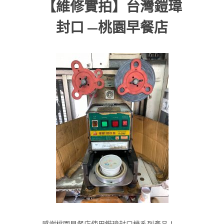
【維修實拍】台灣鎧瑋
封口 —桃園早餐店