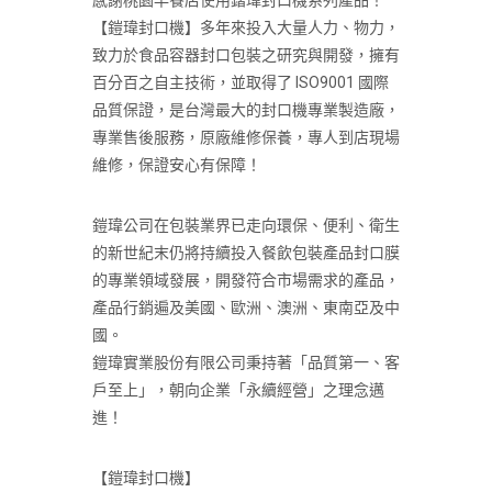
感謝桃園早餐店使用鍇瑋封口機系列產品！
【鎧瑋封口機】多年來投入大量人力、物力，
致力於食品容器封口包裝之研究與開發，擁有
百分百之自主技術，並取得了 ISO9001 國際
品質保證，是台灣最大的封口機專業製造廠，
專業售後服務，原廠維修保養，專人到店現場
維修，保證安心有保障！
鎧瑋公司在包裝業界已走向環保、便利、衛生
的新世紀末仍將持續投入餐飲包裝產品封口膜
的專業領域發展，開發符合市場需求的產品，
產品行銷遍及美國、歐洲、澳洲、東南亞及中
國。
鎧瑋實業股份有限公司秉持著「品質第一、客
戶至上」，朝向企業「永續經營」之理念邁
進！
【鎧瑋封口機】