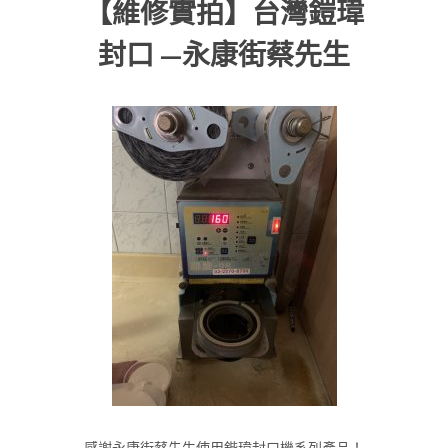
【維修實拍】台灣鎧瑋
封口 —永康街蔡先生