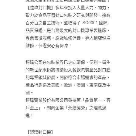
感謝永康街蔡先生使用鍇瑋封口機系列產品！
【鎧瑋封口機】多年來投入大量人力、物力，
致力於食品容器封口包裝之研究與開發，擁有
百分百之自主技術，並取得了 ISO9001 國際
品質保證，是台灣最大的封口機專業製造廠，
專業售後服務，原廠維修保養，專人到店現場
維修，保證安心有保障！
鎧瑋公司在包裝業界已走向環保、便利、衛生
的新世紀末仍將持續投入餐飲包裝產品封口膜
的專業領域發展，開發符合市場需求的產品，
產品行銷遍及美國、歐洲、澳洲、東南亞及中
國。
鎧瑋實業股份有限公司秉持著「品質第一、客
戶至上」，朝向企業「永續經營」之理念邁
進！
【鎧瑋封口機】