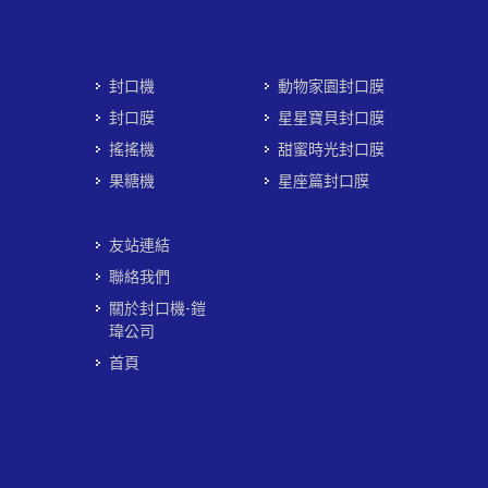
封口機
動物家園封口膜
封口膜
星星寶貝封口膜
搖搖機
甜蜜時光封口膜
果糖機
星座篇封口膜
友站連結
聯絡我們
關於封口機-鎧
瑋公司
首頁