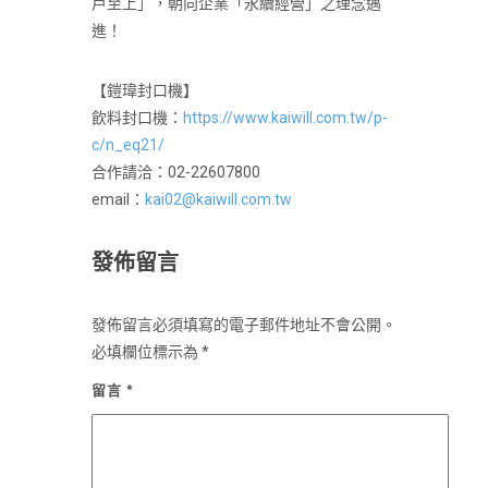
戶至上」，朝向企業「永續經營」之理念邁
進！
【鎧瑋封口機】
飲料封口機：
https://www.kaiwill.com.tw/p-
c/n_eq21/
合作請洽：02-22607800
email：
kai02@kaiwill.com.tw
發佈留言
發佈留言必須填寫的電子郵件地址不會公開。
必填欄位標示為
*
留言
*