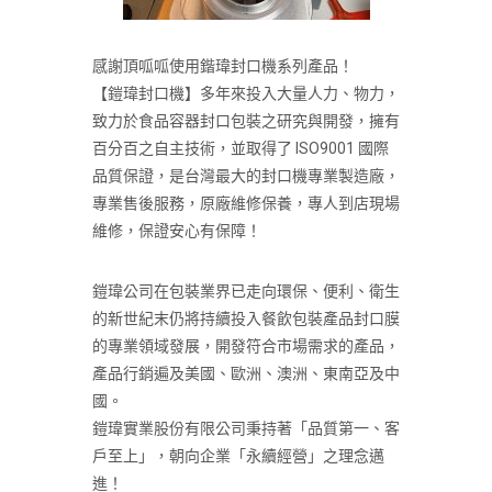
感謝頂呱呱使用鍇瑋封口機系列產品！
【鎧瑋封口機】多年來投入大量人力、物力，
致力於食品容器封口包裝之研究與開發，擁有
百分百之自主技術，並取得了 ISO9001 國際
品質保證，是台灣最大的封口機專業製造廠，
專業售後服務，原廠維修保養，專人到店現場
維修，保證安心有保障！
鎧瑋公司在包裝業界已走向環保、便利、衛生
的新世紀末仍將持續投入餐飲包裝產品封口膜
的專業領域發展，開發符合市場需求的產品，
產品行銷遍及美國、歐洲、澳洲、東南亞及中
國。
鎧瑋實業股份有限公司秉持著「品質第一、客
戶至上」，朝向企業「永續經營」之理念邁
進！