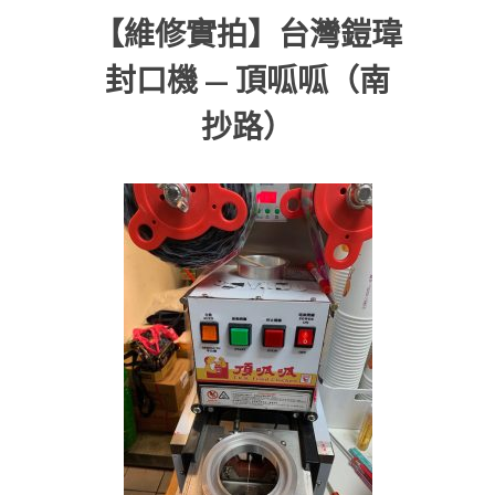
【維修實拍】台灣鎧瑋
封口機 — 頂呱呱（南
抄路）