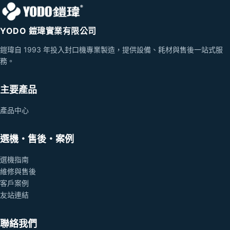
YODO 鎧瑋實業有限公司
鎧瑋自 1993 年投入封口機專業製造，提供設備、耗材與售後一站式服
務。
主要產品
產品中心
選機・售後・案例
選機指南
維修與售後
客戶案例
友站連結
聯絡我們