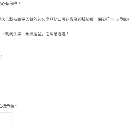
安心有保障！
紀末仍將持續投入餐飲包裝產品封口膜的專業領域發展，開發符合市場需
」，朝向企業「永續經營」之理念邁進！
1/
位標示為
*