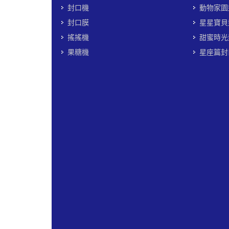
封口機
動物家園
封口膜
星星寶貝
搖搖機
甜蜜時光
果糖機
星座篇封