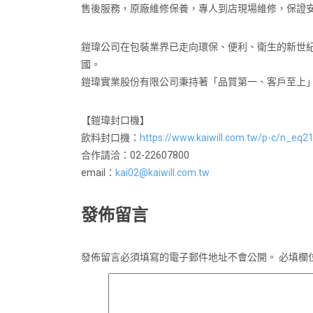
售後服務，原廠維修保養，專人到店現場維修，保證
鎧瑋公司在包裝業界已走向環保、便利、衛生的新世
國。
鎧瑋實業股份有限公司秉持著「品質第一、客戶至上
【鎧瑋封口機】
飲料封口機：
https://www.kaiwill.com.tw/p-c/n_eq2
合作請洽：02-22607800
email：
kai02@kaiwill.com.tw
發佈留言
發佈留言必須填寫的電子郵件地址不會公開。
必填欄