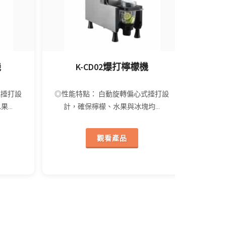
機
K-CD02爆打檸檬機
式捶打設
◎性能特點： 白動旋轉偏心式捶打設
...
計，確保檸檬、水果與冰塊均...
觀看產品