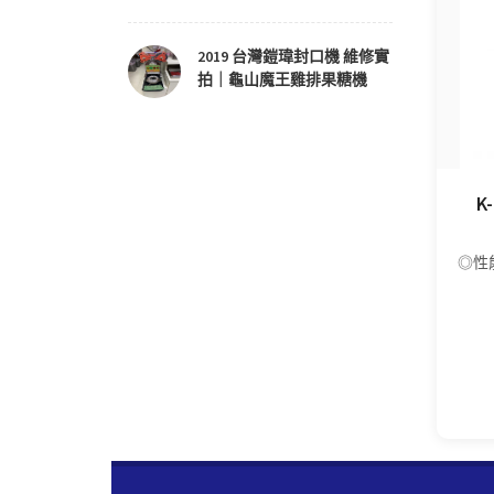
2019 台灣鎧瑋封口機 維修實
拍｜龜山魔王雞排果糖機
K
◎性