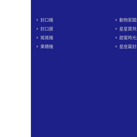
封口機
動物家園
封口膜
星星寶貝
搖搖機
甜蜜時光
果糖機
星座篇封