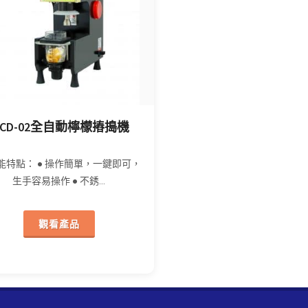
-CD-02全自動檸檬摏搗機
能特點： ● 操作簡單，一鍵即可，
生手容易操作 ● 不銹...
觀看產品