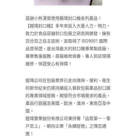
感謝小熊漢堡使用鍇瑋封口機系列產品！
【鎧瑋封口機】多年來投入大量人力、物力，
致力於食品容器封口包裝之研究與開發，擁有
百分百之自主技術，並取得了 ISO9001 國際
品質保證，是台灣最大的封口機專業製造廠，
專業售後服務，原廠維修保養，專人到店現場
維修，保證安心有保障！
鎧瑋公司在包裝業界已走向環保、便利、衛生
的新世紀末仍將持續投入餐飲包裝產品封口膜
的專業領域發展，開發符合市場需求的產品，
產品行銷遍及美國、歐洲、澳洲、東南亞及中
國。
鎧瑋實業股份有限公司秉持著「品質第一、客
戶至上」，朝向企業「永續經營」之理念邁
進！